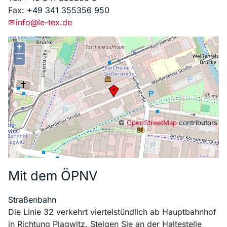
Fax:
+49 341 355356 950
✉
info@le-tex.de
+
−
©
OpenStreetMap
contributors
Mit dem ÖPNV
Straßenbahn
Die Linie 32 verkehrt viertelstündlich ab Hauptbahnhof
in Richtung Plagwitz. Steigen Sie an der Haltestelle